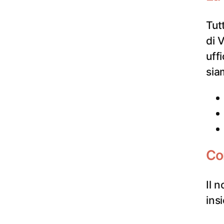
Tutt
di 
uffi
sia
Co
Il 
ins