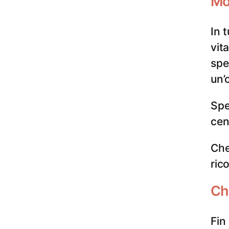
Mol
In 
vit
spe
un’
Spe
cen
Che
ric
Chi
Fin