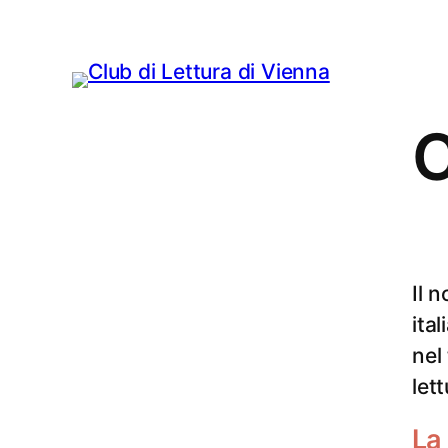
C
Il 
ita
nel
let
La 