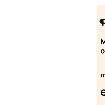
M
o
“