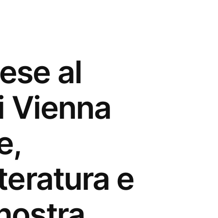
ese al
di Vienna
e,
tteratura e
 nostra