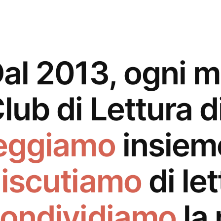
al 2013, ogni m
lub di Lettura 
eggiamo
insiem
iscutiamo
di le
ondividiamo
la